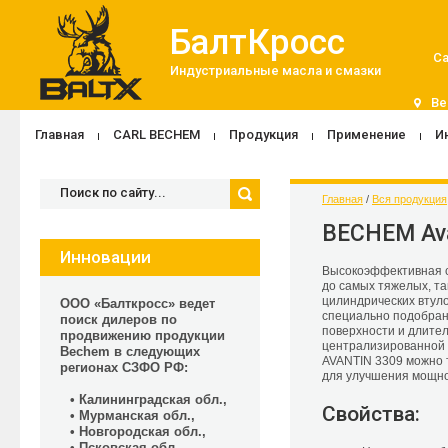
БалтКросс
Са
Индустриальные масла и смазки
Be
Главная
CARL BECHEM
Продукция
Применение
И
Главная
 / 
Вся продукция
BECHEM Ava
Инновации
Высокоэффективная с
до самых тяжелых, та
цилиндрических втул
ООО «Балткросс» ведет
специально подобран
поиск дилеров по
поверхности и длител
продвижению продукции
централизированной 
Bechem в следующих
AVANTIN 3309 можно 
регионах СЗФО РФ:
для улучшения мощно
• Калининградская обл.,
Свойства:
• Мурманская обл.,
• Новгородская обл.,
• Псковская обл.,