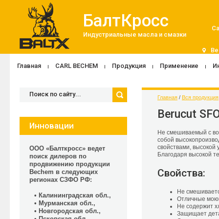
БалтКросс
Са
Индустриальные масла и смазки
Be
Главная
CARL BECHEM
Продукция
Применение
И
Главная
 / 
Вся продукция
Berucut SF
Инновации
Не смешиваемый с во
собой высокопроизво
свойствами, высокой 
ООО «Балткросс» ведет
Благодаря высокой те
поиск дилеров по
продвижению продукции
Свойства:
Bechem в следующих
регионах СЗФО РФ:
Не смешиваетс
• Калининградская обл.,
Отличные мою
• Мурманская обл.,
Не содержит х
• Новгородская обл.,
Защищает дета
• Псковская обл.,