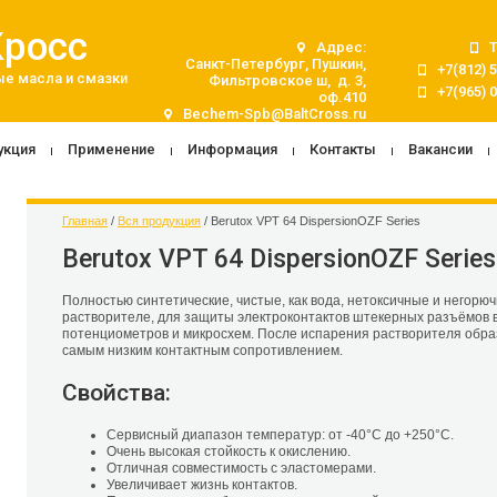
Кросс
Адрес:
Санкт-Петербург, Пушкин,
+7(812) 
е масла и смазки
Фильтровское ш, д. 3,
+7(965) 
оф.410
Bechem-Spb@BaltCross.ru
укция
Применение
Информация
Контакты
Вакансии
Главная
 / 
Вся продукция
 / Berutox VPT 64 DispersionOZF Series
Berutox VPT 64 DispersionOZF Series
Полностью синтетические, чистые, как вода, нетоксичные и негорю
растворителе, для защиты электроконтактов штекерных разъёмов в
потенциометров и микросхем. После испарения растворителя образ
самым низким контактным сопротивлением.
Свойства:
Сервисный диапазон температур: от -40°C до +250°C.
Очень высокая стойкость к окислению.
Отличная совместимость с эластомерами.
Увеличивает жизнь контактов.