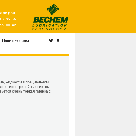
Телефон:
507-95-56
092-00-42
Напишите нам
чие, жидкости в специальном
сех типов, релейных систем,
уется очень тонкая плёнка с