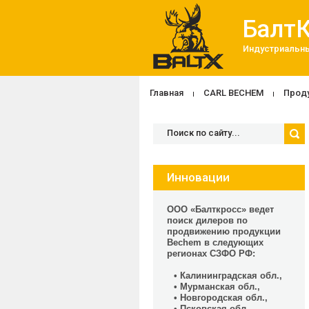
Балт
Индустриальны
Главная
CARL BECHEM
Прод
Инновации
ООО «Балткросс» ведет
поиск дилеров по
продвижению продукции
Bechem в следующих
регионах СЗФО РФ:
• Калининградская обл.,
• Мурманская обл.,
• Новгородская обл.,
• Псковская обл.,