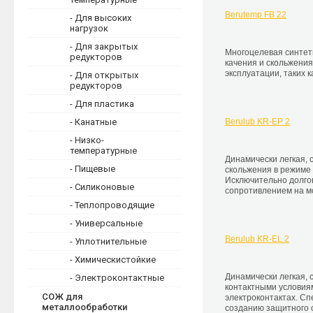
Berutemp FB 22
- Для высоких
нагрузок
- Для закрытых
Многоцелевая синтет
редукторов
качения и скольжения
эксплуатации, таких к
- Для открытых
редукторов
- Для пластика
Berulub KR-EP 2
- Канатные
- Низко-
температурные
Динамически легкая, 
- Пищевые
скольжения в режиме 
Исключительно долго
- Силиконовые
сопротивлением на 
- Теплопроводящие
- Универсальные
Berulub KR-EL 2
- Уплотнительные
- Химическистойкие
Динамически легкая,
- Электроконтактные
контактными условиям
СОЖ для
электроконтактах. С
металлообработки
созданию защитного с