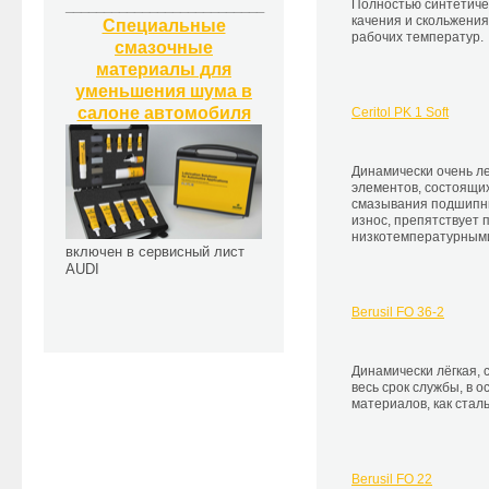
Полностью синтетиче
__________________________
качения и скольжения
Специальные
рабочих температур.
смазочные
материалы для
уменьшения шума в
салоне автомобиля
Ceritol PK 1 Soft
Динамически очень ле
элементов, состоящих
смазывания подшипни
износ, препятствует
низкотемпературными 
включен в сервисный лист
AUDI
Berusil FO 36-2
Динамически лёгкая, 
весь срок службы, в 
материалов, как стал
Berusil FO 22