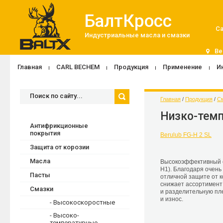
БалтКросс
Са
Индустриальные масла и смазки
Be
Главная
CARL BECHEM
Продукция
Применение
И
Главная
 / 
Продукция
 / 
С
Низко-тем
Антифрикционные
покрытия
Berulub FG-H 2 SL
Защита от корозии
Масла
Высокоэффективный 
H1). Благодаря очень
Пасты
отличной защите от к
снижает ассортимент 
Смазки
и разделительную пле
и износ.
- Высокоскоростные
- Высоко-
температурные