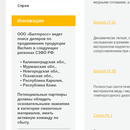
медными сплавами, а
Спреи
Инновации
Berulub LF 20
ООО «Балткросс» ведет
Динамически легкая, 
поиск дилеров по
скольжения в режиме 
продвижению продукции
материалом надлител
Bechem в следующих
сопротивлением при 
регионах СЗФО РФ:
• Калининградская обл.,
• Мурманская обл.,
Berulub FK 60
• Новгородская обл.,
• Псковская обл.,
• Республика Карелия,
• Республика Коми.
Полностью синтетиче
материалов медь / ме
Потенциальные партнеры
температурного диап
должны обладать
основательными знаниями
в категории смазочных
материалов, иметь
Ceritol PK 1
активную команду по
сбыту.
__________________________