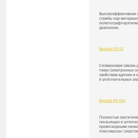
Высокоэффективная с
службы пар материало
политетрафторэтилен
диапазоне.
Berulub FO 53
Cиликоновая смазка 
токах (электронных с
свойствам адгезии и 
и уплотнительных эл
Berulub FK 164
Полностью синтетиче
скользящих и штепсел
превосходными низко
пластмассах / эласто